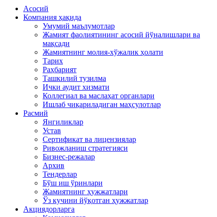
Асосий
Компания ҳақида
Умумий маълумотлар
Жамият фаолиятининг асосий йўналишлари ва
мақсади
Жамиятнинг молия-хўжалик ҳолати
Тарих
Раҳбарият
Ташкилий тузилма
Ички аудит хизмати
Коллегиал ва маслаҳат органлари
Ишлаб чиқариладиган маҳсулотлар
Расмий
Янгиликлар
Устав
Сертификат ва лицензиялар
Ривожланиш стратегияси
Бизнес-режалар
Архив
Тендерлар
Бўш иш ўринлари
Жамиятнинг ҳужжатлари
Ўз кучини йўқотган ҳужжатлар
Акциядорларга