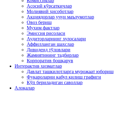
Комиссиялар
Асосий кўрсаткичлар
Молиявий ҳисоботлар
Акциядорлар учун маълумотлар
Овоз бериш
Муҳим фактлар
Эмиссия рисоласи
Аудиторларнинг хулосалари
Аффилланган шахслар
Дивиденд тўловлари
Жамиятининг тадбирлар
Корпоратив бошқарув
Интерактив хизматлар
Давлат ташкилотларга мурожаат юбориш
Фуқароларни қабул қилиш графиги
Кўп бериладиган саволлар
Алоқалар