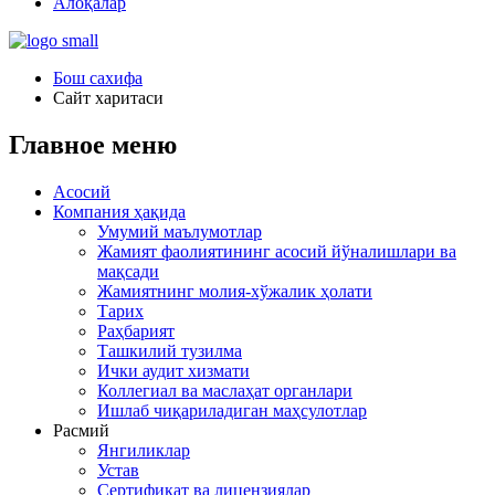
Алоқалар
Бош сахифа
Сайт харитаси
Главное меню
Асосий
Компания ҳақида
Умумий маълумотлар
Жамият фаолиятининг асосий йўналишлари ва
мақсади
Жамиятнинг молия-хўжалик ҳолати
Тарих
Раҳбарият
Ташкилий тузилма
Ички аудит хизмати
Коллегиал ва маслаҳат органлари
Ишлаб чиқариладиган маҳсулотлар
Расмий
Янгиликлар
Устав
Сертификат ва лицензиялар