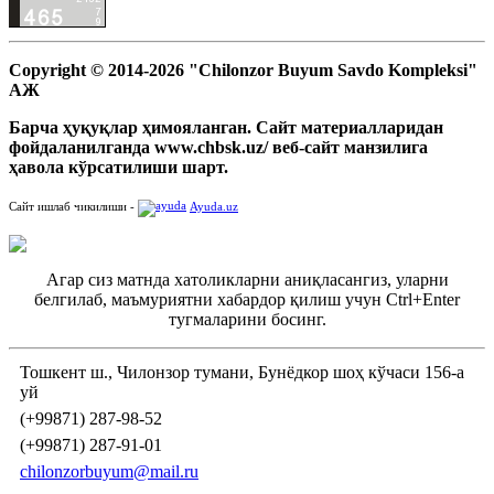
Copyright © 2014-2026 "Chilonzor Buyum Savdo Kompleksi"
АЖ
Барча ҳуқуқлар ҳимояланган. Сайт материалларидан
фойдаланилганда www.chbsk.uz/ веб-сайт манзилига
ҳавола кўрсатилиши шарт.
Сайт ишлаб чикилиши -
Ayuda.uz
Агар сиз матнда хатоликларни аниқласангиз, уларни
белгилаб, маъмуриятни хабардор қилиш учун Ctrl+Enter
тугмаларини босинг.
Тошкент ш., Чилонзор тумани, Бунёдкор шоҳ кўчаси 156-а
уй
(+99871) 287-98-52
(+99871) 287-91-01
chilonzorbuyum@mail.ru