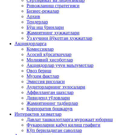
Сертификат ва лицензиялар
Ривожланиш стратегияси
Бизнес-режалар
Архив
Тендерлар
Бўш иш ўринлари
Жамиятнинг ҳужжатлари
Ўз кучини йўқотган ҳужжатлар
Акциядорларга
Комиссиялар
Асосий кўрсаткичлар
Молиявий ҳисоботлар
Акциядорлар учун маълумотлар
Овоз бериш
Муҳим фактлар
Эмиссия рисоласи
Аудиторларнинг хулосалари
Аффилланган шахслар
Дивиденд тўловлари
Жамиятининг тадбирлар
Корпоратив бошқарув
Интерактив хизматлар
Давлат ташкилотларга мурожаат юбориш
Фуқароларни қабул қилиш графиги
Кўп бериладиган саволлар