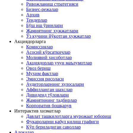
Ривожланиш стратегияси
Бизнес-режалар
Архив
Тендерлар
Бўш иш ўринлари
Жамиятнинг ҳужжатлари
Ўз кучини йўқотган ҳужжатлар
Акциядорларга
Комиссиялар
Асосий кўрсаткичлар
Молиявий ҳисоботлар
Акциядорлар учун маълумотлар
Овоз бериш
Муҳим фактлар
Эмиссия рисоласи
Аудиторларнинг хулосалари
Аффилланган шахслар
Дивиденд тўловлари
Жамиятининг тадбирлар
Корпоратив бошқарув
Интерактив хизматлар
Давлат ташкилотларга мурожаат юбориш
Фуқароларни қабул қилиш графиги
Кўп бериладиган саволлар
Алоқалар