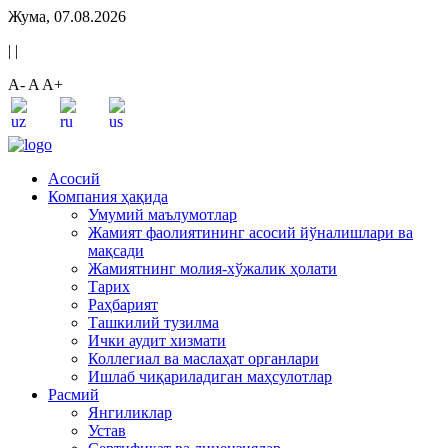
Жума, 07.08.2026
|
|
A-
A
A+
Асосий
Компания ҳақида
Умумий маълумотлар
Жамият фаолиятининг асосий йўналишлари ва
мақсади
Жамиятнинг молия-хўжалик ҳолати
Тарих
Раҳбарият
Ташкилий тузилма
Ички аудит хизмати
Коллегиал ва маслаҳат органлари
Ишлаб чиқариладиган маҳсулотлар
Расмий
Янгиликлар
Устав