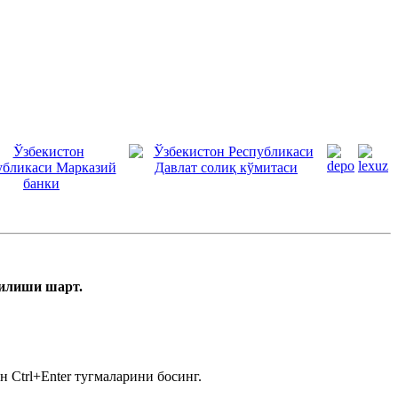
тилиши шарт.
 Ctrl+Enter тугмаларини босинг.