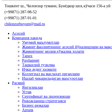
Тошкент ш., Чилонзор тумани, Бунёдкор шоҳ кўчаси 156-а уй
(+99871) 287-98-52
(+99871) 287-91-01
chilonzorbuyum@mail.ru
Асосий
Компания ҳақида
Умумий маълумотлар
Жамият фаолиятининг асосий йўналишлари ва мақ
Жамиятнинг молия-хўжалик ҳолати
Тарих
Раҳбарият
Ташкилий тузилма
Ички аудит хизмати
Коллегиал ва маслаҳат органлари
Ишлаб чиқариладиган маҳсулотлар
Расмий
Янгиликлар
Устав
Сертификат ва лицензиялар
Ривожланиш стратегияси
Бизнес-режалар
Архив