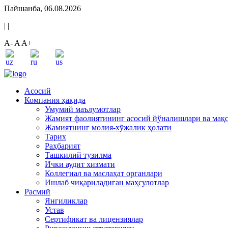
Пайшанба, 06.08.2026
|
|
A-
A
A+
Асосий
Компания ҳақида
Умумий маълумотлар
Жамият фаолиятининг асосий йўналишлари ва мақ
Жамиятнинг молия-хўжалик ҳолати
Тарих
Раҳбарият
Ташкилий тузилма
Ички аудит хизмати
Коллегиал ва маслаҳат органлари
Ишлаб чиқариладиган маҳсулотлар
Расмий
Янгиликлар
Устав
Сертификат ва лицензиялар