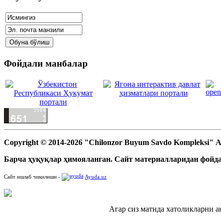
Фойдали манбалар
Copyright © 2014-2026 "Chilonzor Buyum Savdo Kompleksi"
Барча ҳуқуқлар ҳимояланган. Сайт материалларидан фойда
Сайт ишлаб чикилиши -
Ayuda.uz
Агар сиз матнда хатоликларни а