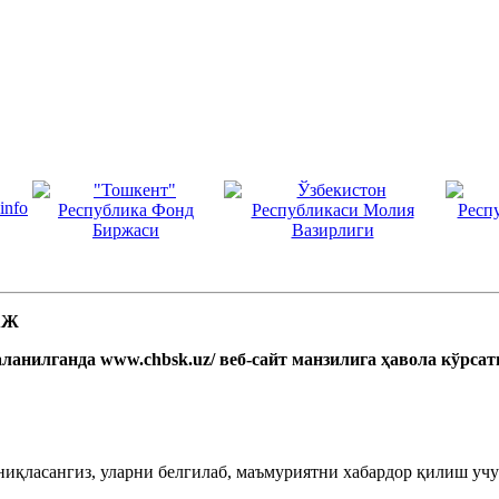
 АЖ
ланилганда www.chbsk.uz/ веб-сайт манзилига ҳавола кўрса
ниқласангиз, уларни белгилаб, маъмуриятни хабардор қилиш учун