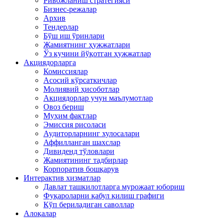
Ривожланиш стратегияси
Бизнес-режалар
Архив
Тендерлар
Бўш иш ўринлари
Жамиятнинг ҳужжатлари
Ўз кучини йўқотган ҳужжатлар
Акциядорларга
Комиссиялар
Асосий кўрсаткичлар
Молиявий ҳисоботлар
Акциядорлар учун маълумотлар
Овоз бериш
Муҳим фактлар
Эмиссия рисоласи
Аудиторларнинг хулосалари
Аффилланган шахслар
Дивиденд тўловлари
Жамиятининг тадбирлар
Корпоратив бошқарув
Интерактив хизматлар
Давлат ташкилотларга мурожаат юбориш
Фуқароларни қабул қилиш графиги
Кўп бериладиган саволлар
Алоқалар