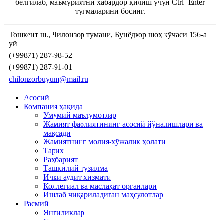
белгилаб, маъмуриятни хабардор қилиш учун Ctrl+Enter
тугмаларини босинг.
Тошкент ш., Чилонзор тумани, Бунёдкор шоҳ кўчаси 156-а
уй
(+99871) 287-98-52
(+99871) 287-91-01
chilonzorbuyum@mail.ru
Асосий
Компания ҳақида
Умумий маълумотлар
Жамият фаолиятининг асосий йўналишлари ва
мақсади
Жамиятнинг молия-хўжалик ҳолати
Тарих
Раҳбарият
Ташкилий тузилма
Ички аудит хизмати
Коллегиал ва маслаҳат органлари
Ишлаб чиқариладиган маҳсулотлар
Расмий
Янгиликлар