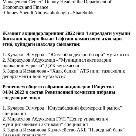
Management Center" Deputy Head of the Department of
Economics and Finance
9.Juraev Sherali Abduvahhob oglu - Shareholder
Жамият акциядорларининг 2022 йил 4 апрелдаги умумий
йиғилиш қарори билан Тафтиш комиссияси аъзолари
этиб, қуйидаги шахслар сайланган:
1. Кучаров Элмурод - "Юнусобод дехкон бозори" мутахассис
2. Мирасулов Абдухамид - "Муниципал активларни
бошқариш маркази" ДУК мутахассис
3. Зарина Исмаилова - “Халқ банки” АТБ нинг ғазначилик
департаменти Бош мутахассис
Решением общего собрания акционеров Общества
04.04.2022 в состав Ревизионной комиссии избраны
следующие лица:
1. Кучаров Элмурод "Юнусабадский фермерский рынок"
специалист
2. Мирасулов Абдухамид ГУП "Центр управления
муниципальными активами" специалист
3. Зарина Исмаилова Казначейство АКБ "Народный банк"
Главный специалист-