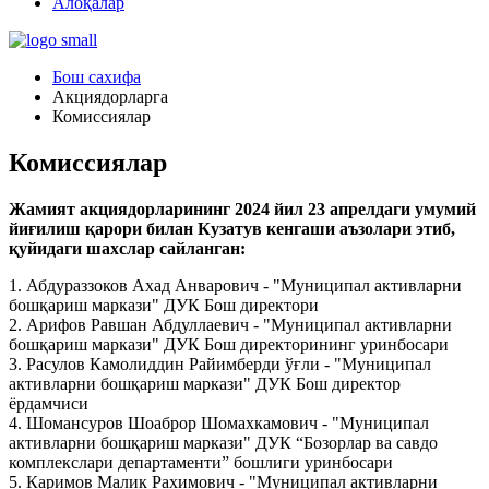
Алоқалар
Бош сахифа
Акциядорларга
Комиссиялар
Комиссиялар
Жамият акциядорларининг 2024 йил 23 апрелдаги умумий
йиғилиш қарори билан Кузатув кенгаши аъзолари этиб,
қуйидаги шахслар сайланган:
1. Абдураззоков Ахад Анварович - "Муниципал активларни
бошқариш маркази" ДУК Бош директори
2. Арифов Равшан Абдуллаевич - "Муниципал активларни
бошқариш маркази" ДУК Бош директорининг уринбосари
3. Расулов Камолиддин Райимберди ўғли - "Муниципал
активларни бошқариш маркази" ДУК Бош директор
ёрдамчиси
4. Шомансуров Шоаброр Шомахкамович - "Муниципал
активларни бошқариш маркази" ДУК “Бозорлар ва савдо
комплекслари департаменти” бошлиги уринбосари
5. Каримов Малик Рахимович - "Муниципал активларни