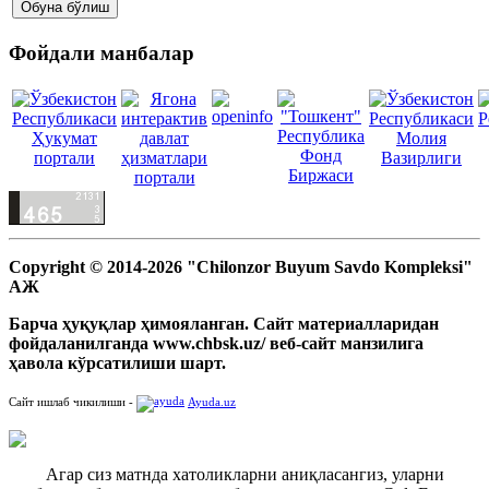
Фойдали манбалар
Copyright © 2014-2026 "Chilonzor Buyum Savdo Kompleksi"
АЖ
Барча ҳуқуқлар ҳимояланган. Сайт материалларидан
фойдаланилганда www.chbsk.uz/ веб-сайт манзилига
ҳавола кўрсатилиши шарт.
Сайт ишлаб чикилиши -
Ayuda.uz
Агар сиз матнда хатоликларни аниқласангиз, уларни