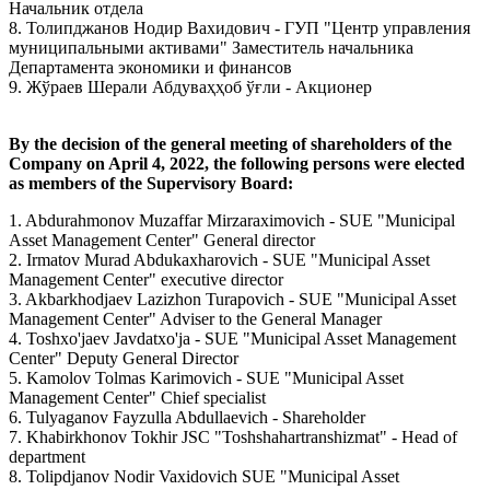
Начальник отдела
8. Толипджанов Нодир Вахидович - ГУП "Центр управления
муниципальными активами" Заместитель начальника
Департамента экономики и финансов
9. Жўраев Шерали Абдуваҳҳоб ўғли - Aкционер
By the decision of the general meeting of shareholders of the
Company on April 4, 2022, the following persons were elected
as members of the Supervisory Board:
1. Abdurahmonov Muzaffar Mirzaraximovich - SUE "Municipal
Asset Management Center" General director
2. Irmatov Murad Abdukaxharovich - SUE "Municipal Asset
Management Center" executive director
3. Akbarkhodjaev Lazizhon Turapovich - SUE "Municipal Asset
Management Center" Adviser to the General Manager
4. Toshxo'jaev Javdatxo'ja - SUE "Municipal Asset Management
Center" Deputy General Director
5. Kamolov Tolmas Karimovich - SUE "Municipal Asset
Management Center" Chief specialist
6. Tulyaganov Fayzulla Abdullaevich - Shareholder
7. Khabirkhonov Tokhir JSC "Toshshahartranshizmat" - Head of
department
8. Tolipdjanov Nodir Vaxidovich SUE "Municipal Asset