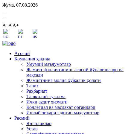
Жума, 07.08.2026
|
|
A-
A
A+
Асосий
Компания ҳақида
Умумий маълумотлар
Жамият фаолиятининг асосий йўналишлари ва
мақсади
Жамиятнинг молия-хўжалик ҳолати
Тарих
Раҳбарият
Ташкилий тузилма
Ички аудит хизмати
Коллегиал ва маслаҳат органлари
Ишлаб чиқариладиган маҳсулотлар
Расмий
Янгиликлар
Устав