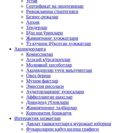
Устав
Сертификат ва лицензиялар
Ривожланиш стратегияси
Бизнес-режалар
Архив
Тендерлар
Бўш иш ўринлари
Жамиятнинг ҳужжатлари
Ўз кучини йўқотган ҳужжатлар
Акциядорларга
Комиссиялар
Асосий кўрсаткичлар
Молиявий ҳисоботлар
Акциядорлар учун маълумотлар
Овоз бериш
Муҳим фактлар
Эмиссия рисоласи
Аудиторларнинг хулосалари
Аффилланган шахслар
Дивиденд тўловлари
Жамиятининг тадбирлар
Корпоратив бошқарув
Интерактив хизматлар
Давлат ташкилотларга мурожаат юбориш
Фуқароларни қабул қилиш графиги