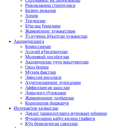
Сертификат ва лицензиялар
Ривожланиш стратегияси
Бизнес-режалар
Архив
Тендерлар
Бўш иш ўринлари
Жамиятнинг ҳужжатлари
Ўз кучини йўқотган ҳужжатлар
Акциядорларга
Комиссиялар
Асосий кўрсаткичлар
Молиявий ҳисоботлар
Акциядорлар учун маълумотлар
Овоз бериш
Муҳим фактлар
Эмиссия рисоласи
Аудиторларнинг хулосалари
Аффилланган шахслар
Дивиденд тўловлари
Жамиятининг тадбирлар
Корпоратив бошқарув
Интерактив хизматлар
Давлат ташкилотларга мурожаат юбориш
Фуқароларни қабул қилиш графиги
Кўп бериладиган саволлар