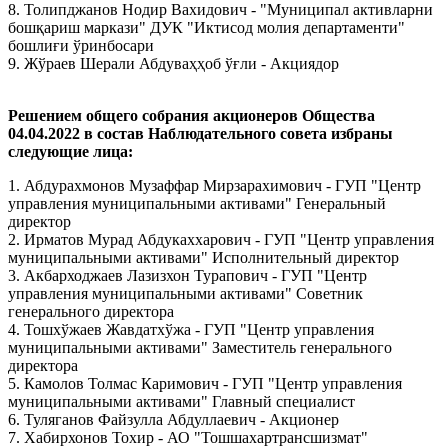
8. Толипджанов Нодир Вахидович - "Муниципал активларни
бошқариш маркази" ДУК "Иктисод молия департаменти"
бошлиғи ўринбосари
9. Жўраев Шерали Абдуваҳҳоб ўғли - Акциядор
Решением общего собрания акционеров Общества
04.04.2022 в состав Наблюдательного совета избраны
следующие лица:
1. Абдурахмонов Музаффар Мирзарахимович - ГУП "Центр
управления муниципальными активами" Генеральный
директор
2. Ирматов Мурад Абдукаххарович - ГУП "Центр управления
муниципальными активами" Исполнительный директор
3. Акбарходжаев Лазизхон Турапович - ГУП "Центр
управления муниципальными активами" Советник
генерального директора
4. Тошхўжаев Жавдатхўжа - ГУП "Центр управления
муниципальными активами" Заместитель генерального
директора
5. Камолов Толмас Каримович - ГУП "Центр управления
муниципальными активами" Главный специалист
6. Туляганов Файзулла Абдуллаевич - Aкционер
7. Хабирхонов Тохир - АО "Тошшахартрансшизмат"