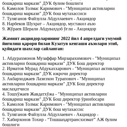
бошқариш маркази" ДУК булим бошлиги
6. Камолов Толмас Каримович - "Муниципал активларни
бошқариш маркази" ДУК бош мутахассиси
7. Туляганов Файзулла Абдуллаевич - Aкциядор
8. Нарбеков Шухрат – Акциядор, мустакил аъзо
9. Жўраев Шерали Абдуваҳҳоб ўғли - Акциядор
Жамият акциядорларининг 2022 йил 4 апрелдаги умумий
йиғилиш қарори билан Кузатув кенгаши аъзолари этиб,
қуйидаги шахслар сайланган:
1. Абдурахмонов Музаффар Мирзарахимович - "Муниципал
активларни бошқариш маркази" ДУК Бош директор
2. Ирматов Мурад Абдукаххарович - "Муниципал активларни
бошқариш маркази" ДУК ижрочи директор
3. Акбарходжаев Лазизхон Турапович - "Муниципал
активларни бошқариш маркази" ДУК Бош директор
маслаҳатчиси
4. Тошхўжаев Жавдатхўжа - "Муниципал активларни
бошқариш маркази" ДУК Бош директор ўринбосари
5. Камолов Толмас Каримович - "Муниципал активларни
бошқариш маркази" ДУК бош мутахассис
6. Туляганов Файзулла Абдуллаевич - Aкциядор -
7. Хабирхонов Тохир - “Тошшаҳартрансхизмат” АЖ булим
бошлиги