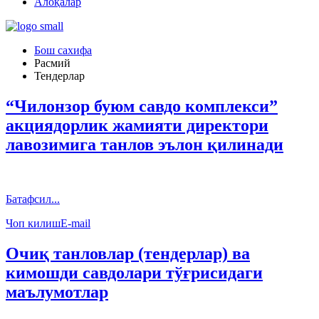
Алоқалар
Бош сахифа
Расмий
Тендерлар
“Чилонзор буюм савдо комплекси”
акциядорлик жамияти директори
лавозимига танлов эълон қилинади
Батафсил...
Чоп килиш
E-mail
Очиқ танловлар (тендерлар) ва
кимошди савдолари тўғрисидаги
маълумотлар