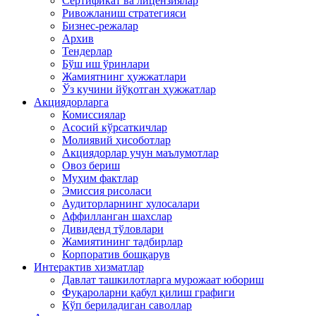
Сертификат ва лицензиялар
Ривожланиш стратегияси
Бизнес-режалар
Архив
Тендерлар
Бўш иш ўринлари
Жамиятнинг ҳужжатлари
Ўз кучини йўқотган ҳужжатлар
Акциядорларга
Комиссиялар
Асосий кўрсаткичлар
Молиявий ҳисоботлар
Акциядорлар учун маълумотлар
Овоз бериш
Муҳим фактлар
Эмиссия рисоласи
Аудиторларнинг хулосалари
Аффилланган шахслар
Дивиденд тўловлари
Жамиятининг тадбирлар
Корпоратив бошқарув
Интерактив хизматлар
Давлат ташкилотларга мурожаат юбориш
Фуқароларни қабул қилиш графиги
Кўп бериладиган саволлар