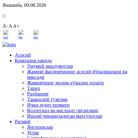
Якшанба, 09.08.2026
|
|
A-
A
A+
Асосий
Компания ҳақида
Умумий маълумотлар
Жамият фаолиятининг асосий йўналишлари ва
мақсади
Жамиятнинг молия-хўжалик ҳолати
Тарих
Раҳбарият
Ташкилий тузилма
Ички аудит хизмати
Коллегиал ва маслаҳат органлари
Ишлаб чиқариладиган маҳсулотлар
Расмий
Янгиликлар
Устав