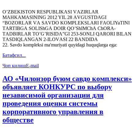
OʼZBEKISTON RESPUBLIKАSI VАZIRLАR
MАHKАMАSINING 2012 YIL 28 АVGUSTDАGI
“BOZORLАR VА SАVDO KOMPLEKSLАRI FАOLIYaTINI
TАRTIBGА SOLIShGА DOIR QOʼShIMChА ChORА-
TАDBIRLАR TOʼGʼRISIDА”GI 253-SONLI QАRORI BILАN
TАSDIQLАNGАN 2-ILOVАSI 22 BАNDIDА
22. Savdo kompleksi ma'muriyati quyidagi huquqlarga ega:
Батафсил...
Чоп килиш
E-mail
АО «Чилонзор буюм савдо комплекси»
объявляет КОНКУРС по выбору
независимой организации для
проведения оценки системы
корпоративного управления в
обществе