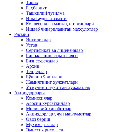
Тарих
Раҳбарият
Ташкилий тузилма
Ички аудит хизмати
Коллегиал ва маслаҳат органлари
Ишлаб чиқариладиган маҳсулотлар
Расмий
Янгиликлар
Устав
Сертификат ва лицензиялар
Ривожланиш стратегияси
Бизнес-режалар
Архив
Тендерлар
Бўш иш ўринлари
Жамиятнинг ҳужжатлари
Ўз кучини йўқотган ҳужжатлар
Акциядорларга
Комиссиялар
Асосий кўрсаткичлар
Молиявий ҳисоботлар
Акциядорлар учун маълумотлар
Овоз бериш
Муҳим фактлар
Эмиссия рисоласи