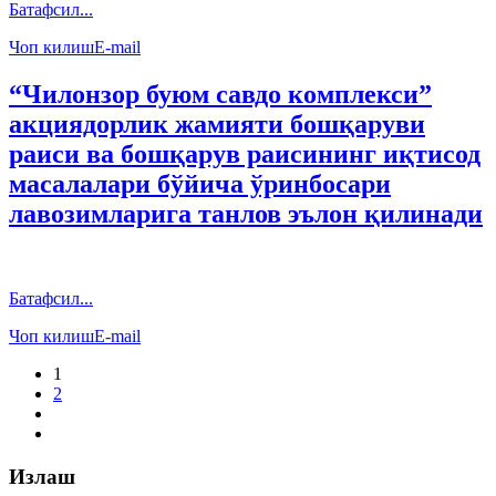
Батафсил...
Чоп килиш
E-mail
“Чилонзор буюм савдо комплекси”
акциядорлик жамияти бошқаруви
раиси ва бошқарув раисининг иқтисод
масалалари бўйича ўринбосари
лавозимларига танлов эълон қилинади
Батафсил...
Чоп килиш
E-mail
1
2
Излаш