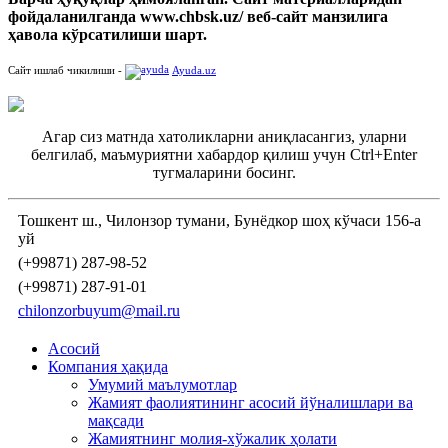
фойдаланилганда www.chbsk.uz/ веб-сайт манзилига
ҳавола кўрсатилиши шарт.
Сайт ишлаб чикилиши -
Ayuda.uz
Агар сиз матнда хатоликларни аниқласангиз, уларни
белгилаб, маъмуриятни хабардор қилиш учун Ctrl+Enter
тугмаларини босинг.
Тошкент ш., Чилонзор тумани, Бунёдкор шоҳ кўчаси 156-а
уй
(+99871) 287-98-52
(+99871) 287-91-01
chilonzorbuyum@mail.ru
Асосий
Компания ҳақида
Умумий маълумотлар
Жамият фаолиятининг асосий йўналишлари ва
мақсади
Жамиятнинг молия-хўжалик ҳолати