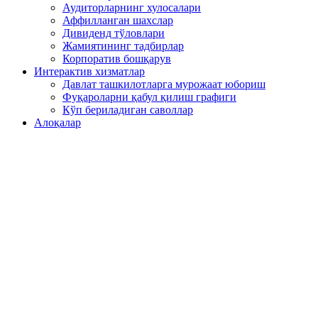
Аудиторларнинг хулосалари
Аффилланган шахслар
Дивиденд тўловлари
Жамиятининг тадбирлар
Корпоратив бошқарув
Интерактив хизматлар
Давлат ташкилотларга мурожаат юбориш
Фуқароларни қабул қилиш графиги
Кўп бериладиган саволлар
Алоқалар