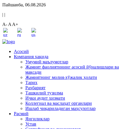
Пайшанба, 06.08.2026
|
|
A-
A
A+
Асосий
Компания ҳақида
Умумий маълумотлар
Жамият фаолиятининг асосий йўналишлари ва
мақсади
Жамиятнинг молия-хўжалик ҳолати
Тарих
Раҳбарият
Ташкилий тузилма
Ички аудит хизмати
Коллегиал ва маслаҳат органлари
Ишлаб чиқариладиган маҳсулотлар
Расмий
Янгиликлар
Устав