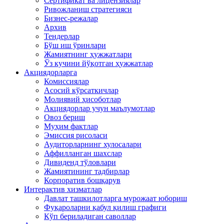
Сертификат ва лицензиялар
Ривожланиш стратегияси
Бизнес-режалар
Архив
Тендерлар
Бўш иш ўринлари
Жамиятнинг ҳужжатлари
Ўз кучини йўқотган ҳужжатлар
Акциядорларга
Комиссиялар
Асосий кўрсаткичлар
Молиявий ҳисоботлар
Акциядорлар учун маълумотлар
Овоз бериш
Муҳим фактлар
Эмиссия рисоласи
Аудиторларнинг хулосалари
Аффилланган шахслар
Дивиденд тўловлари
Жамиятининг тадбирлар
Корпоратив бошқарув
Интерактив хизматлар
Давлат ташкилотларга мурожаат юбориш
Фуқароларни қабул қилиш графиги
Кўп бериладиган саволлар