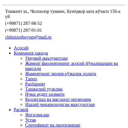
Тошкент ш., Чилонзор тумани, Бунёдкор шоҳ кўчаси 156-а
уй
(+99871) 287-98-52
(+99871) 287-91-01
chilonzorbuyum@mail.ru
Асосий
Компания ҳақида
Умумий маълумотлар
Жамият фаолиятининг асосий йўналишлари ва
мақсади
Жамиятнинг молия-хўжалик ҳолати
Тарих
Раҳбарият
Ташкилий тузилма
Ички аудит хизмати
Коллегиал ва маслаҳат органлари
Ишлаб чиқариладиган маҳсулотлар
Расмий
Янгиликлар
Устав
Сертификат ва лицензиялар