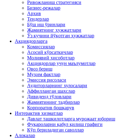
Ривожланиш стратегияси
Бизнес-режалар
Архив
Тендерлар
Бўш иш ўринлари
Жамиятнинг ҳужжатлари
Ўз кучини йўқотган ҳужжатлар
Акциядорларга
Комиссиялар
Асосий кўрсаткичлар
Молиявий ҳисоботлар
Акциядорлар учун маълумотлар
Овоз бериш
Муҳим фактлар
Эмиссия рисоласи
Аудиторларнинг хулосалари
Аффилланган шахслар
Дивиденд тўловлари
Жамиятининг тадбирлар
Корпоратив бошқарув
Интерактив хизматлар
Давлат ташкилотларга мурожаат юбориш
Фуқароларни қабул қилиш графиги
Кўп бериладиган саволлар
Алоқалар